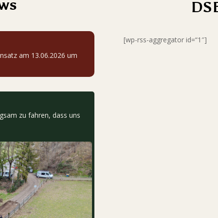
ews
DSB
[wp-rss-aggregator id=“1″]
seinsatz am 13.06.2026 um
ngsam zu fahren, dass uns