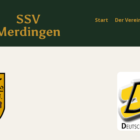
SSV
Start
Der Verei
Merdingen